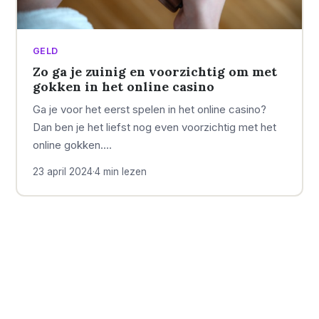
GELD
Zo ga je zuinig en voorzichtig om met
gokken in het online casino
Ga je voor het eerst spelen in het online casino?
Dan ben je het liefst nog even voorzichtig met het
online gokken.…
23 april 2024
·
4 min lezen
OVER GELD BARON
ONDERWERPEN
Geld Baron is er voor
Geld
Economie
100
46