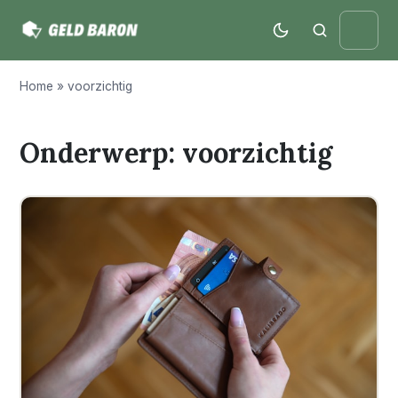
Home
»
voorzichtig
Onderwerp: voorzichtig