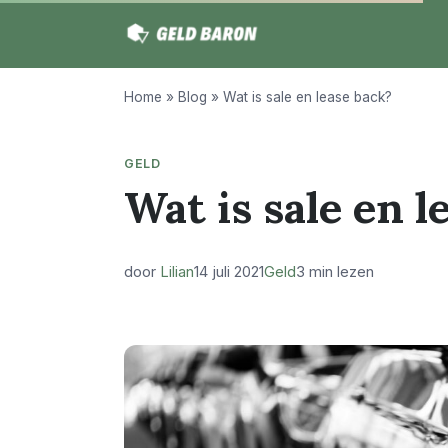
Home
»
Blog
»
Wat is sale en lease back?
GELD
Wat is sale en l
door
Lilian
14 juli 2021
Geld
3 min lezen