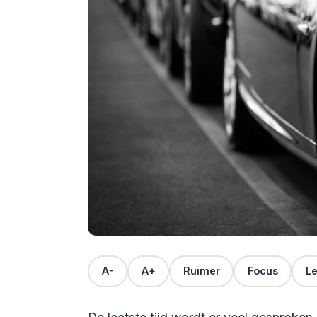
A-
A+
Ruimer
Focus
Le