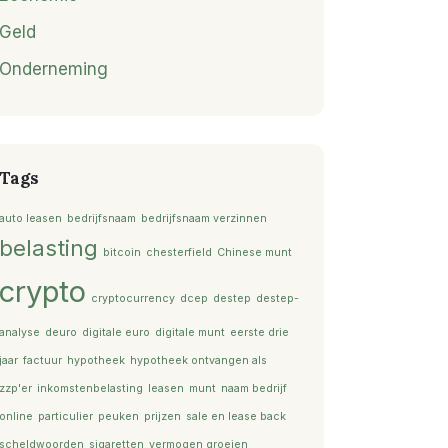
Geld
Onderneming
Tags
auto leasen
bedrijfsnaam
bedrijfsnaam verzinnen
belasting
bitcoin
chesterfield
Chinese munt
crypto
cryptocurrency
dcep
destep
destep-
analyse
deuro
digitale euro
digitale munt
eerste drie
jaar
factuur
hypotheek
hypotheek ontvangen als
zzp'er
inkomstenbelasting
leasen
munt
naam bedrijf
online
particulier
peuken
prijzen
sale en lease back
scheldwoorden
sigaretten
vermogen groeien