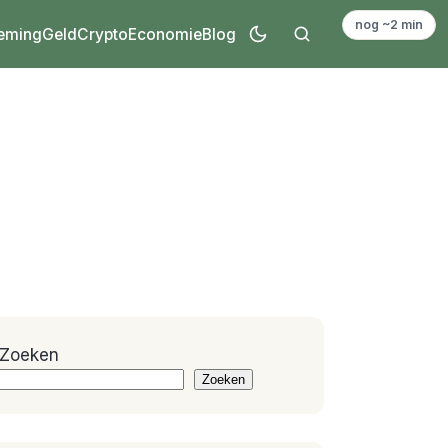
nog ~2 min
eming
Geld
Crypto
Economie
Blog
Zoeken
Zoeken