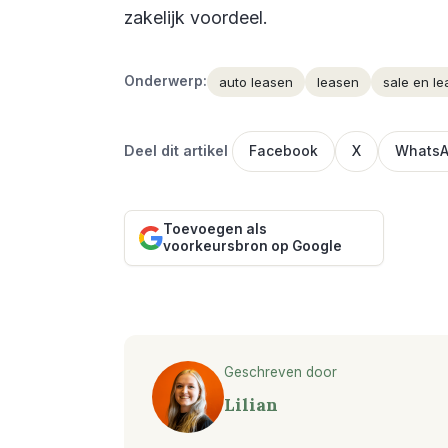
zakelijk voordeel.
Onderwerp:
auto leasen
leasen
sale en l
Deel dit artikel
Facebook
X
Whats
Toevoegen als
voorkeursbron op Google
Geschreven door
Lilian