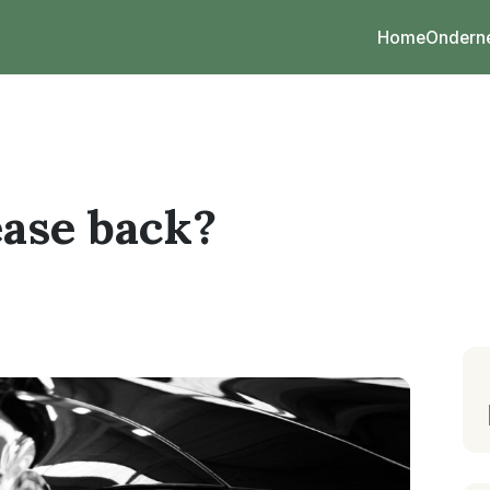
Home
Ondern
ease back?