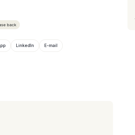
ease back
App
LinkedIn
E-mail