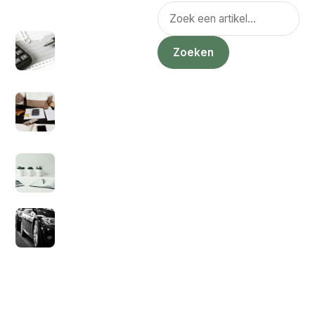
POPULAIR
Zoeken
Hoe zit het nou met
ZZP eerste 3 jaar
Zoeken
geen belasting?
1 juli 2021
Kan je een factuur
sturen als
particulier?
5 juli 2021
Hoeveel
inkomstenbelasting
voor zzp’ers?
9 juli 2021
Wat is sale en
lease back?
14 juli 2021