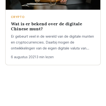
CRYPTO
Wat is er bekend over de digitale
Chinese munt?
Er gebeurt veel in de wereld van de digitale munten
en cryptocurrencies. Daarbij mogen de
ontwikkelingen van de eigen digitale valuta van…
6 augustus 2021
·
3 min lezen
OVER GELD BARON
ONDERWERPEN
Geld Baron is er voor
Geld
Economie
99
46