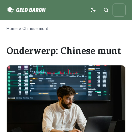
Home
»
Chinese munt
Onderwerp: Chinese munt