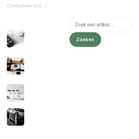
Contacteer ons →
POPULAIR
Zoeken
Hoe zit het nou met
ZZP eerste 3 jaar
Zoeken
geen belasting?
1 juli 2021
Kan je een factuur
sturen als
particulier?
5 juli 2021
Hoeveel
inkomstenbelasting
voor zzp’ers?
9 juli 2021
Wat is sale en
lease back?
14 juli 2021