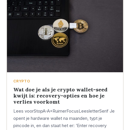
CRYPTO
Wat doe je als je crypto wallet-seed
kwijt is: recovery-opties en hoe je
verlies voorkomt
Lees voorStopA-A+RuimerFocusLeesletterSerif Je
opent je hardware wallet na maanden, typt je
pincode in, en dan staat het er: ‘Enter recovery