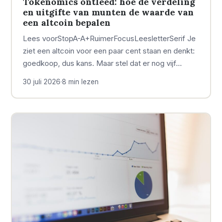
Tokenomics ontleed: hoe de verdeling
en uitgifte van munten de waarde van
een altcoin bepalen
Lees voorStopA-A+RuimerFocusLeesletterSerif Je
ziet een altcoin voor een paar cent staan en denkt:
goedkoop, dus kans. Maar stel dat er nog vijf…
30 juli 2026
·
8 min lezen