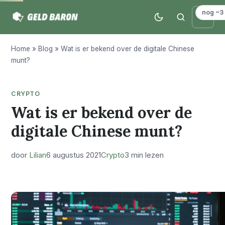
nog ~3
Home
»
Blog
»
Wat is er bekend over de digitale Chinese
munt?
CRYPTO
Wat is er bekend over de
digitale Chinese munt?
door
Lilian
6 augustus 2021
Crypto
3 min lezen