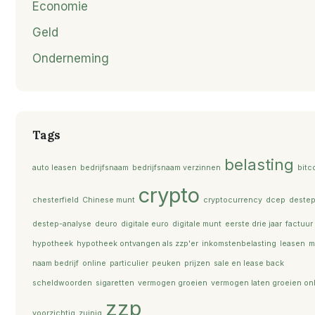
Economie
Geld
Onderneming
Tags
belasting
auto leasen
bedrijfsnaam
bedrijfsnaam verzinnen
bitc
crypto
chesterfield
Chinese munt
cryptocurrency
dcep
deste
destep-analyse
deuro
digitale euro
digitale munt
eerste drie jaar
factuur
hypotheek
hypotheek ontvangen als zzp'er
inkomstenbelasting
leasen
m
naam bedrijf
online
particulier
peuken
prijzen
sale en lease back
scheldwoorden
sigaretten
vermogen groeien
vermogen laten groeien on
zzp
voorzichtig
zuinig