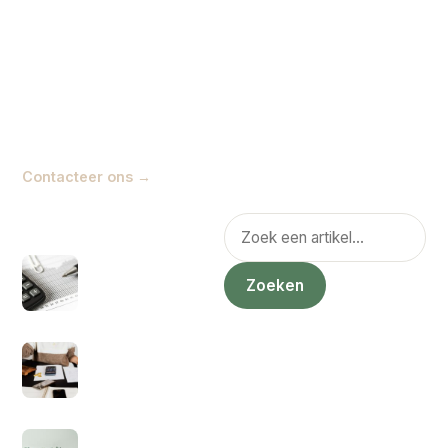
gewoon lekker om doorheen
te klikken. Het doel is simpel:
geldzaken begrijpelijker
maken, zodat je beter snapt
wat er speelt en welke
keuzes je zelf kunt maken.
Contacteer ons →
POPULAIR
Zoeken
Hoe zit het nou met
ZZP eerste 3 jaar
Zoeken
geen belasting?
1 juli 2021
Kan je een factuur
sturen als
particulier?
5 juli 2021
Hoeveel
inkomstenbelasting