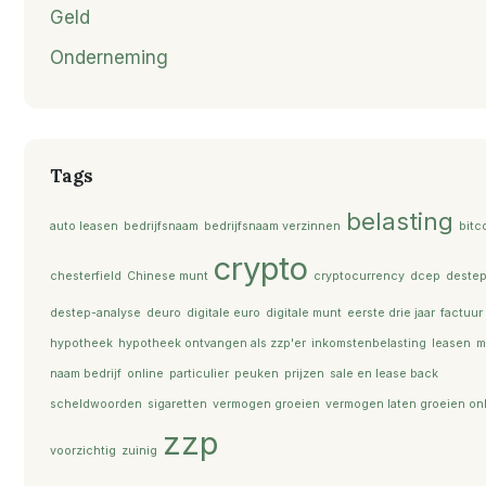
Geld
Onderneming
Tags
belasting
auto leasen
bedrijfsnaam
bedrijfsnaam verzinnen
bitc
crypto
chesterfield
Chinese munt
cryptocurrency
dcep
deste
destep-analyse
deuro
digitale euro
digitale munt
eerste drie jaar
factuur
hypotheek
hypotheek ontvangen als zzp'er
inkomstenbelasting
leasen
m
naam bedrijf
online
particulier
peuken
prijzen
sale en lease back
scheldwoorden
sigaretten
vermogen groeien
vermogen laten groeien on
zzp
voorzichtig
zuinig