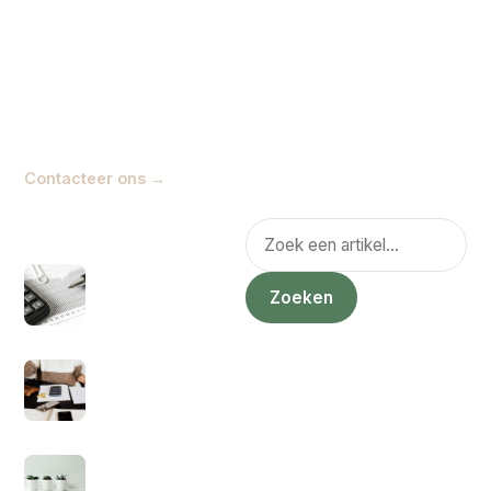
te klikken. Het doel is simpel:
geldzaken begrijpelijker
maken, zodat je beter snapt
wat er speelt en welke
keuzes je zelf kunt maken.
Contacteer ons →
POPULAIR
Zoeken
Hoe zit het nou met
ZZP eerste 3 jaar
Zoeken
geen belasting?
1 juli 2021
Kan je een factuur
sturen als
particulier?
5 juli 2021
Hoeveel
inkomstenbelasting