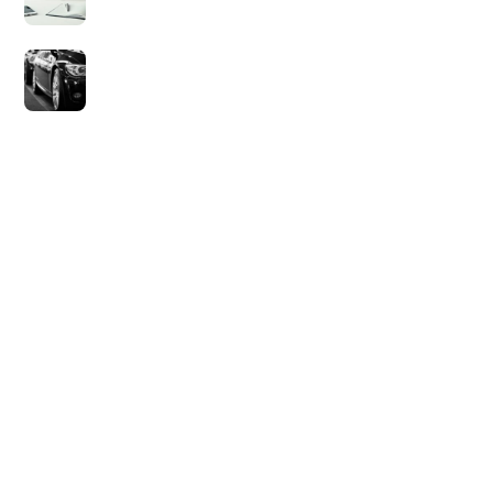
voor zzp’ers?
9 juli 2021
Wat is sale en
lease back?
14 juli 2021
Geld Baron
Privacybeleid
Blog
Sitemap
Contact Ons
© 2026 Geld Baron. Alle rechten voorbehouden.