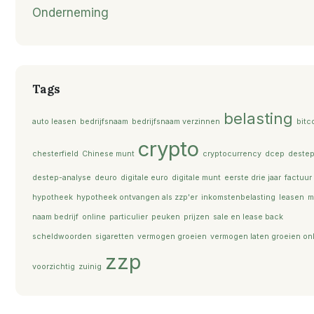
Onderneming
Tags
belasting
auto leasen
bedrijfsnaam
bedrijfsnaam verzinnen
bitc
crypto
chesterfield
Chinese munt
cryptocurrency
dcep
deste
destep-analyse
deuro
digitale euro
digitale munt
eerste drie jaar
factuur
hypotheek
hypotheek ontvangen als zzp'er
inkomstenbelasting
leasen
m
naam bedrijf
online
particulier
peuken
prijzen
sale en lease back
scheldwoorden
sigaretten
vermogen groeien
vermogen laten groeien on
zzp
voorzichtig
zuinig