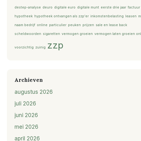
destep-analyse
deuro
digitale euro
digitale munt
eerste drie jaar
factuur
hypotheek
hypotheek ontvangen als zzp'er
inkomstenbelasting
leasen
m
naam bedrijf
online
particulier
peuken
prijzen
sale en lease back
scheldwoorden
sigaretten
vermogen groeien
vermogen laten groeien on
zzp
voorzichtig
zuinig
Archieven
augustus 2026
juli 2026
juni 2026
mei 2026
april 2026