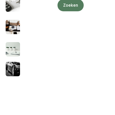
ZZP eerste 3 jaar
Zoeken
geen belasting?
1 juli 2021
Kan je een factuur
sturen als
particulier?
5 juli 2021
Hoeveel
inkomstenbelasting
voor zzp’ers?
9 juli 2021
Wat is sale en
lease back?
14 juli 2021
Geld Baron
Privacybeleid
Blog
Sitemap
Contact Ons