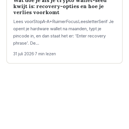
Wat doe je als je crypto wallet-seed
kwijt is: recovery-opties en hoe je
verlies voorkomt
Lees voorStopA-A+RuimerFocusLeesletterSerif Je
opent je hardware wallet na maanden, typt je
pincode in, en dan staat het er: ‘Enter recovery
phrase’. De…
31 juli 2026
·
7 min lezen
OVER GELD BARON
ONDERWERPEN
Geld Baron is er voor
Geld
Economie
100
46
iedereen die slimmer met
Onderneming
42
geld wil omgaan, maar geen