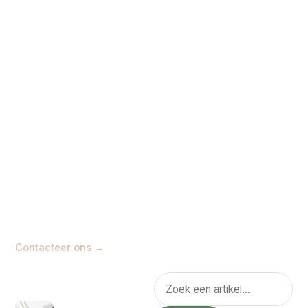
zin heeft in droge taal of
Crypto
13
ingewikkelde financiële
praat. Op deze site vind je
toegankelijke artikelen over
geld, ondernemen, economie
en crypto. Soms praktisch,
soms informatief en soms
gewoon lekker om doorheen
te klikken. Het doel is simpel:
geldzaken begrijpelijker
maken, zodat je beter snapt
wat er speelt en welke
keuzes je zelf kunt maken.
Contacteer ons →
POPULAIR
Zoeken
Hoe zit het nou met