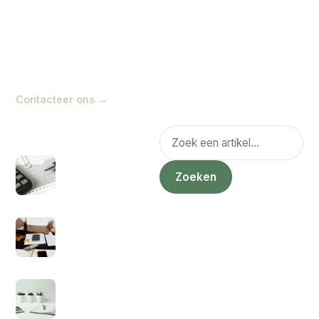
geldzaken begrijpelijker
maken, zodat je beter snapt
wat er speelt en welke
keuzes je zelf kunt maken.
Contacteer ons →
POPULAIR
Zoeken
Hoe zit het nou met
ZZP eerste 3 jaar
Zoeken
geen belasting?
1 juli 2021
Kan je een factuur
sturen als
particulier?
5 juli 2021
Hoeveel
inkomstenbelasting
voor zzp’ers?