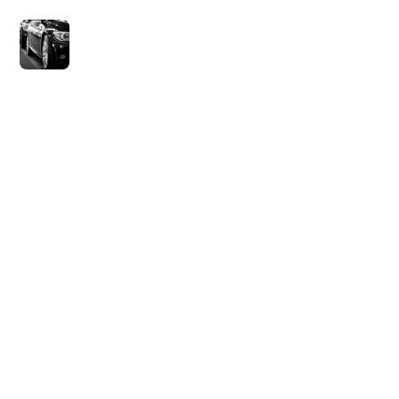
9 juli 2021
Wat is sale en
lease back?
14 juli 2021
Geld Baron
Privacybeleid
Blog
Sitemap
Contact Ons
© 2026 Geld Baron. Alle rechten voorbehouden.