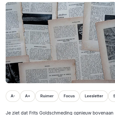
A-
A+
Ruimer
Focus
Leesletter
S
Je ziet dat Frits Goldschmeding opnieuw bovenaan