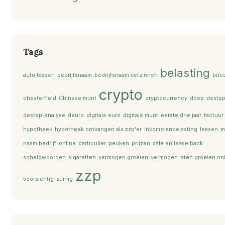
Tags
belasting
auto leasen
bedrijfsnaam
bedrijfsnaam verzinnen
bitc
crypto
chesterfield
Chinese munt
cryptocurrency
dcep
deste
destep-analyse
deuro
digitale euro
digitale munt
eerste drie jaar
factuur
hypotheek
hypotheek ontvangen als zzp'er
inkomstenbelasting
leasen
m
naam bedrijf
online
particulier
peuken
prijzen
sale en lease back
scheldwoorden
sigaretten
vermogen groeien
vermogen laten groeien on
zzp
voorzichtig
zuinig