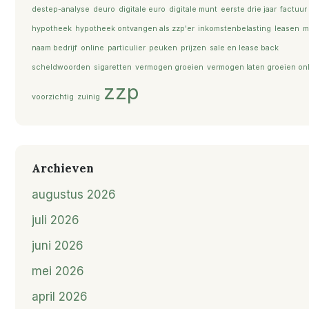
destep-analyse
deuro
digitale euro
digitale munt
eerste drie jaar
factuur
hypotheek
hypotheek ontvangen als zzp'er
inkomstenbelasting
leasen
m
naam bedrijf
online
particulier
peuken
prijzen
sale en lease back
scheldwoorden
sigaretten
vermogen groeien
vermogen laten groeien on
zzp
voorzichtig
zuinig
Archieven
augustus 2026
juli 2026
juni 2026
mei 2026
april 2026