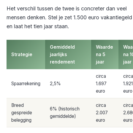
Het verschil tussen de twee is concreter dan veel
mensen denken. Stel je zet 1.500 euro vakantiegel
en laat het tien jaar staan.
Gemiddeld
Waarde
Waa
Strategie
jaarlijks
na 5
na 1
rendement
jaar
jaar
circa
circ
Spaarrekening
2,5%
1.697
1.921
euro
euro
Breed
circa
circ
6% (historisch
gespreide
2.007
2.68
gemiddelde)
belegging
euro
euro