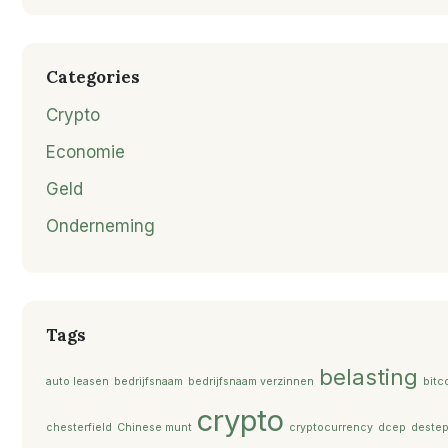
Categories
Crypto
Economie
Geld
Onderneming
Tags
belasting
auto leasen
bedrijfsnaam
bedrijfsnaam verzinnen
bitc
crypto
chesterfield
Chinese munt
cryptocurrency
dcep
deste