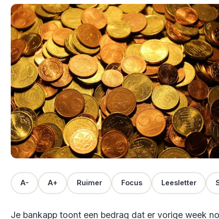
A-
A+
Ruimer
Focus
Leesletter
S
Je bankapp toont een bedrag dat er vorige week no