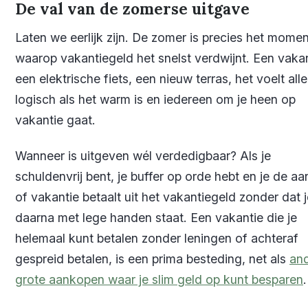
De val van de zomerse uitgave
Laten we eerlijk zijn. De zomer is precies het momen
waarop vakantiegeld het snelst verdwijnt. Een vakan
een elektrische fiets, een nieuw terras, het voelt all
logisch als het warm is en iedereen om je heen op
vakantie gaat.
Wanneer is uitgeven wél verdedigbaar? Als je
schuldenvrij bent, je buffer op orde hebt en je de a
of vakantie betaalt uit het vakantiegeld zonder dat j
daarna met lege handen staat. Een vakantie die je
helemaal kunt betalen zonder leningen of achteraf
gespreid betalen, is een prima besteding, net als
an
grote aankopen waar je slim geld op kunt besparen
.