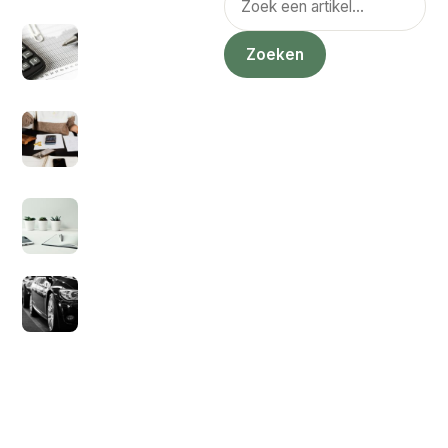
Hoe zit het nou met
ZZP eerste 3 jaar
Zoeken
geen belasting?
1 juli 2021
Kan je een factuur
sturen als
particulier?
5 juli 2021
Hoeveel
inkomstenbelasting
voor zzp’ers?
9 juli 2021
Wat is sale en
lease back?
14 juli 2021
Geld Baron
Privacybeleid
Blog
Sitemap
Contact Ons